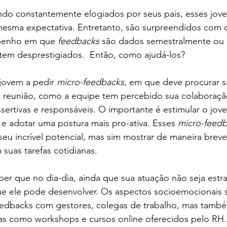
o constantemente elogiados por seus pais, esses jove
esma expectativa. Entretanto, são surpreendidos com 
penho em que 
feedbacks
 são dados semestralmente ou
tem desprestigiados.  Então, como ajudá-los?
jovem a pedir 
micro-feedbacks
, em que deve procurar s
reunião, como a equipe tem percebido sua colaboração
sertivas e responsáveis. O importante é estimular o jove
e adotar uma postura mais pro-ativa. Esses 
micro-feed
seu incrível potencial, mas sim mostrar de maneira brev
uas tarefas cotidianas.
r que no dia-dia, ainda que sua atuação não seja estra
ue ele pode desenvolver. Os aspectos socioemocionais 
edbacks com gestores, colegas de trabalho, mas tamb
adas como workshops e cursos online oferecidos pelo RH.