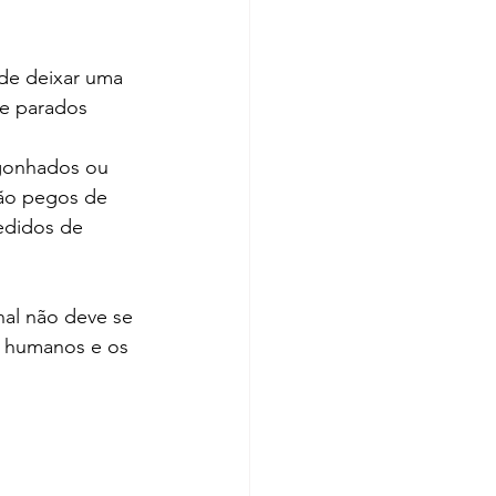
de deixar uma 
e parados 
gonhados ou 
ão pegos de 
edidos de 
al não deve se 
os humanos e os 
 