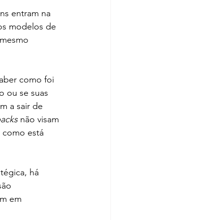
ns entram na 
os modelos de 
 mesmo 
aber como foi 
 ou se suas 
m a sair de 
backs
 não visam 
e como está 
tégica, há 
são 
ém em 