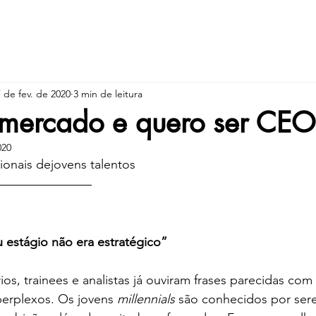
Quem sou
Atendimentos
7 de fev. de 2020
3 min de leitura
 mercado e quero ser CEO
020
onais dejovens talentos
 estágio não era estratégico”
os, trainees e analistas já ouviram frases parecidas com 
erplexos. Os jovens 
millennials 
são conhecidos por sere