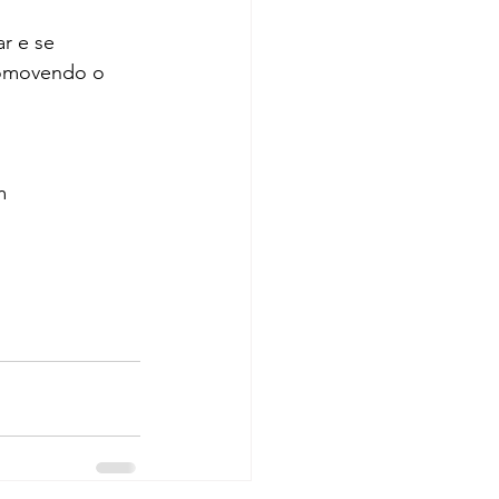
r e se 
romovendo o 
m 