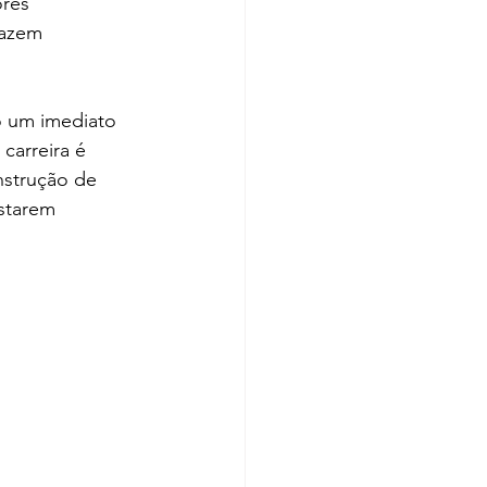
res 
fazem 
 um imediato 
arreira é 
nstrução de 
estarem 