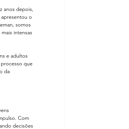
z anos depois, 
e apresentou o 
oleman, somos 
 mais intensas 
ns e adultos 
 processo que 
o da 
vens 
impulso. Com 
mando decisões 