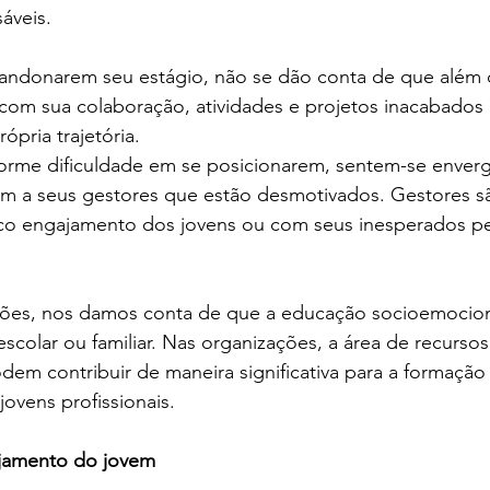
áveis.
ndonarem seu estágio, não se dão conta de que além 
com sua colaboração, atividades e projetos inacabados 
ópria trajetória.
orme dificuldade em se posicionarem, sentem-se enver
em a seus gestores que estão desmotivados. Gestores s
co engajamento dos jovens ou com seus inesperados p
ações, nos damos conta de que a educação socioemocion
 escolar ou familiar. Nas organizações, a área de recurs
em contribuir de maneira significativa para a formação
ovens profissionais. 
jamento do jovem