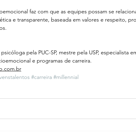
emocional faz com que as equipes possam se relaciona
ética e transparente, baseada em valores e respeito, p
os.
psicóloga pela PUC-SP, mestre pela USP, especialista e
ioemocional e programas de carreira. 
o.com.br
venstalentos
#carreira
#millennial