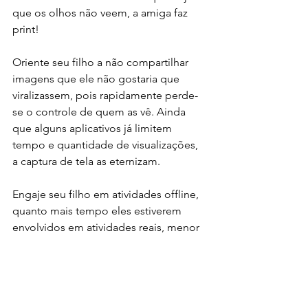
que os olhos não veem, a amiga faz 
print!
Oriente seu filho a não compartilhar 
imagens que ele não gostaria que 
viralizassem, pois rapidamente perde-
se o controle de quem as vê. Ainda 
que alguns aplicativos já limitem 
tempo e quantidade de visualizações, 
a captura de tela as eternizam.
Engaje seu filho em atividades offline, 
quanto mais tempo eles estiverem 
envolvidos em atividades reais, menor 
o risco de exposições virtuais. 
Como último ponto e não menos 
importante, a melhor forma de 