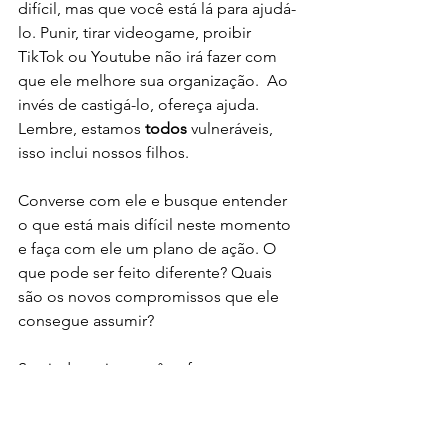
difícil, mas que você está lá para ajudá-
lo. Punir, tirar videogame, proibir 
TikTok ou Youtube não irá fazer com 
que ele melhore sua organização.  Ao 
invés de castigá-lo, ofereça ajuda. 
Lembre, estamos 
todos
 vulneráveis, 
isso inclui nossos filhos. 
Converse com ele e busque entender 
o que está mais difícil neste momento 
e faça com ele um plano de ação. O 
que pode ser feito diferente? Quais 
são os novos compromissos que ele 
consegue assumir? 
Se ainda assim, você enfrentar 
dificuldade, busque ajuda. Há 
psicólogos e pedagogos prontos para 
atendê-lo! Você não está sozinho!